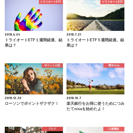
トライオートETF
トライオートETF
2018.6.24
2018.7.21
トライオートETF１週間経過、結
トライオートETF５週間経過、結
果は？
果は？
ポイントの話
積立nisa
2018.12.30
2018.10.7
ローソンでポイントザクザク！
楽天銀行をお得に使うためにつみ
たてnisaを始めたよ！
ブログ
口座開設