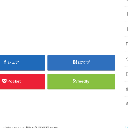
シェア
はてブ
Pocket
feedly
T