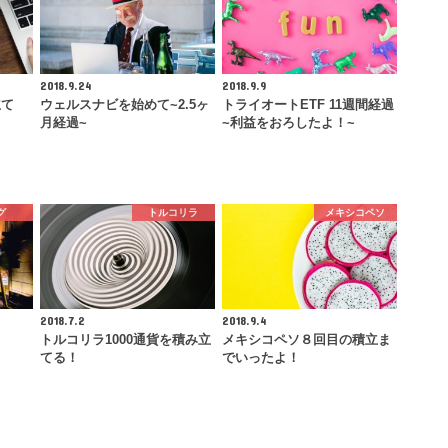
2018.9.24
2018.9.9
立て
ウェルスナビを始めて~2.5ヶ
トライオートETF 11週間経過
月経過~
~利益をおろしたよ！~
グ
トルコリラ
メキシコペソ
2018.7.2
2018.9.4
トルコリラ1000通貨を積み立
メキシコペソ８回目の積立ま
てる！
でいったよ！