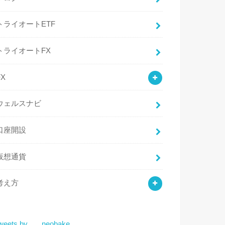
トライオートETF
トライオートFX
FX
ウェルスナビ
口座開設
仮想通貨
考え方
weets by ___neobake