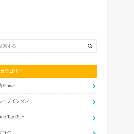
カテゴリー
積立nisa
ループイフダン
One Tap BUY
ブログ