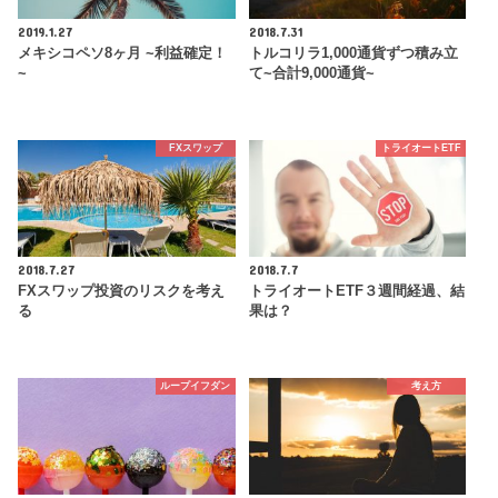
2019.1.27
2018.7.31
メキシコペソ8ヶ月 ~利益確定！
トルコリラ1,000通貨ずつ積み立
~
て~合計9,000通貨~
FXスワップ
トライオートETF
2018.7.27
2018.7.7
FXスワップ投資のリスクを考え
トライオートETF３週間経過、結
る
果は？
ループイフダン
考え方