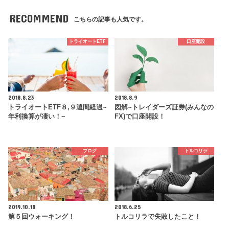
RECOMMEND
こちらの記事も人気です。
トライオートETF
口座開設
2018.8.23
2018.8.9
トライオートETF８,９週間経過~
図解~トレイダーズ証券(みんなの
年利換算が凄い！~
FX)で口座開設！
ブログ
トルコリラ
2019.10.18
2018.6.25
第５回ウォーキング！
トルコリラで失敗したこと！