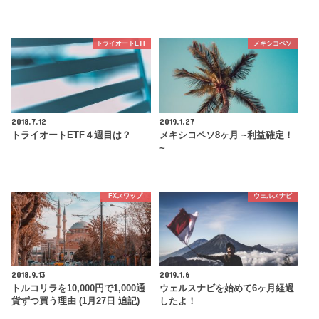
トライオートETF
メキシコペソ
2018.7.12
2019.1.27
トライオートETF４週目は？
メキシコペソ8ヶ月 ~利益確定！
~
FXスワップ
ウェルスナビ
2018.9.13
2019.1.6
トルコリラを10,000円で1,000通
ウェルスナビを始めて6ヶ月経過
貨ずつ買う理由 (1月27日 追記)
したよ！