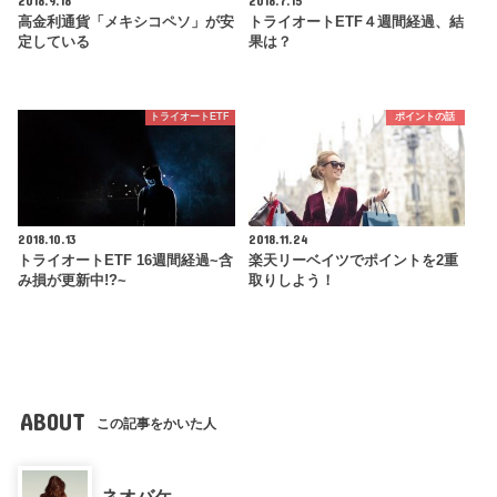
2018.9.18
2018.7.15
高金利通貨「メキシコペソ」が安
トライオートETF４週間経過、結
定している
果は？
トライオートETF
ポイントの話
2018.10.13
2018.11.24
トライオートETF 16週間経過~含
楽天リーベイツでポイントを2重
み損が更新中!?~
取りしよう！
ABOUT
この記事をかいた人
ネオバケ