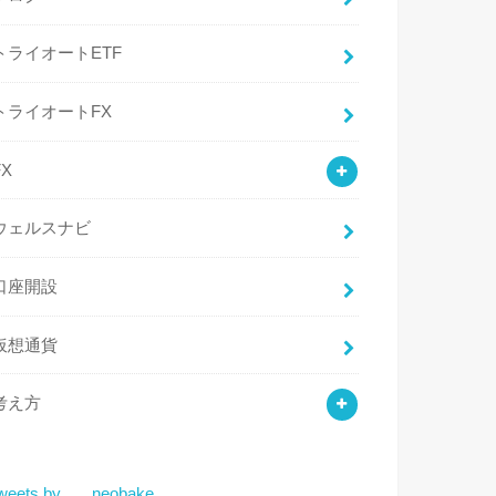
トライオートETF
トライオートFX
FX
ウェルスナビ
口座開設
仮想通貨
考え方
weets by ___neobake