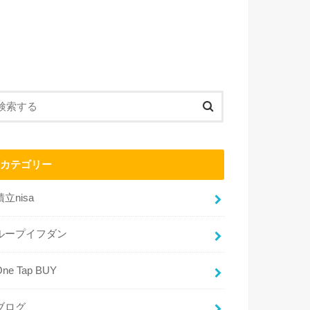
カテゴリー
積立nisa
ループイフダン
One Tap BUY
ブログ