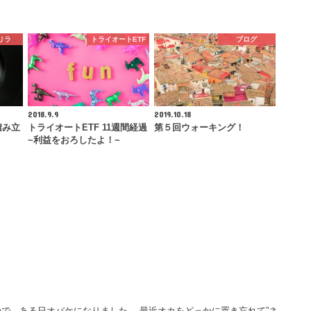
リラ
トライオートETF
ブログ
2018.9.9
2019.10.18
積み立
トライオートETF 11週間経過
第５回ウォーキング！
~利益をおろしたよ！~
で、ある日オバケになりました。 最近オカをどっかに置き忘れて”ネ