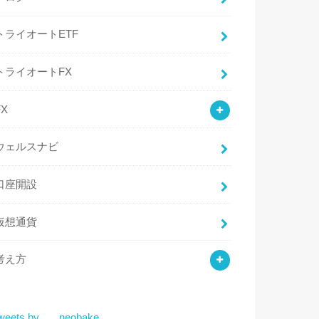
トライオートETF
トライオートFX
FX
ウェルスナビ
口座開設
仮想通貨
考え方
weets by ___neobake