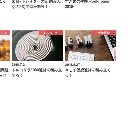
１ヶ
図解~トレイダーズ証券(みん
すき家の牛丼 ~Suki pass
なのFX)で口座開設！
2018~
トETF
トルコリラ
仮想通貨
2018.7.2
2018.8.27
週間経
トルコリラ1000通貨を積み立
今こそ仮想通貨を積み立て
らせ
てる！
る！