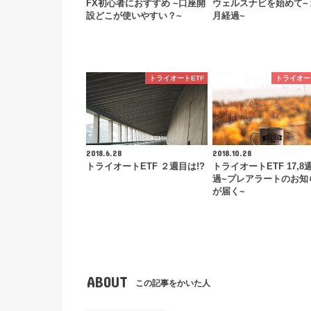
FX初心者におすすめ ~口座開
ウェルスナビを始めて~
設どこが使いやすい？~
月経過~
トライオートETF
トライオー
2018.6.28
2018.10.28
トライオートETF ２週目は!?
トライオートETF 17,8
過~プレアラートのお知
が届く~
ABOUT
この記事をかいた人