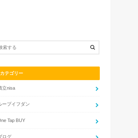
カテゴリー
積立nisa
ループイフダン
One Tap BUY
ブログ