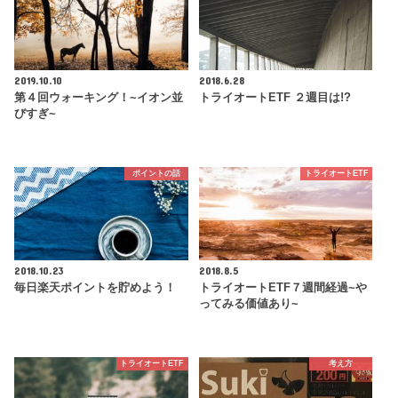
2019.10.10
2018.6.28
第４回ウォーキング！~イオン並
トライオートETF ２週目は!?
びすぎ~
ポイントの話
トライオートETF
2018.10.23
2018.8.5
毎日楽天ポイントを貯めよう！
トライオートETF７週間経過~や
ってみる価値あり~
トライオートETF
考え方